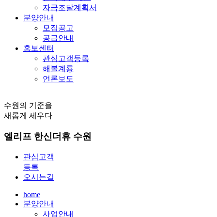
자금조달계획서
분양안내
모집공고
공급안내
홍보센터
관심고객등록
해볼계룡
언론보도
수원의 기준을
새롭게 세우다
엘리프 한신더휴 수원
관심고객
등록
오시는길
home
분양안내
사업안내